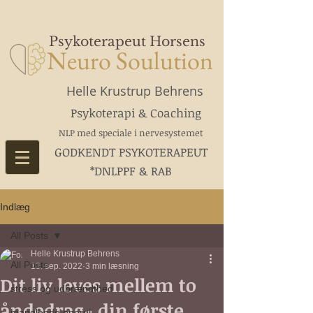
Psykoterapeut Horsens
Neuro Soulution
Helle Krustrup Behrens
Psykoterapi & Coaching
NLP med speciale i nervesystemet
GODKENDT PSYKOTERAPEUT
*DNLPPF & RAB
Indlæg
All Posts
Helle Krustrup Behrens
All Posts
13. sep. 2022
3 min læsning
Dit liv leves mellem to
stress og udbrændthed
åndedrag- din første
manglende energi