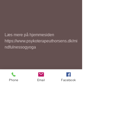
Læs mere på hjemmesiden 
https://www.psykoterapeuthorsens.dk/mi
ndfulnessogyoga
Phone
Email
Facebook
Se alle
Seneste blogindlæg