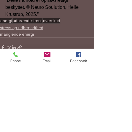
“Dette indhold er ophavsretligt 
beskyttet. © Neuro Soulution, Helle 
Krustrup, 2025.”
energi
udbrændt
stress
overskud
stress og udbrændthed
manglende energi
Phone
Email
Facebook
1 kommentar
Skriv en kommentar...
Nyeste apps