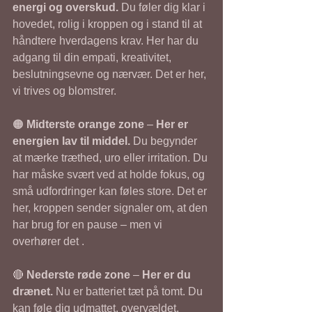
energi og overskud. 
Du føler dig klar i 
hovedet, rolig i kroppen og i stand til at 
håndtere hverdagens krav. Her har du 
adgang til din empati, kreativitet, 
beslutningsevne og nærvær. Det er her, 
vi trives og blomstrer.
🟠 
Midterste orange zone
 – 
Her er 
energien lav til middel. 
Du begynder 
at mærke træthed, uro eller irritation. Du 
har måske svært ved at holde fokus, og 
små udfordringer kan føles store. Det er 
her, kroppen sender signaler om, at den 
har brug for en pause – men vi 
overhører det .
🔴 
Nederste røde zone
 – 
Her er du 
drænet. 
Nu er batteriet tæt på tomt. Du 
kan føle dig udmattet, overvældet, 