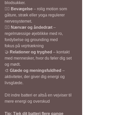
blodsukker.
🚶‍♀️ 
Bevægelse
 – rolig motion som 
gåture, stræk eller yoga regulerer 
nervesystemet.
🧘‍♂️ 
Nærvær og åndedræt
 – 
regelmæssige øjeblikke med ro, 
fordybelse og grounding med         
fokus på vejrtrækning
🤝 
Relationer og tryghed
 – kontakt 
med mennesker, hvor du føler dig set 
og mødt.
🎨 
Glæde og meningsfuldhed
 – 
aktiviteter, der giver dig energi og 
livsglæde.
Dit indre batteri er altså en vejviser til 
mere energi og overskud
Tip: Tjek dit batteri flere gange 