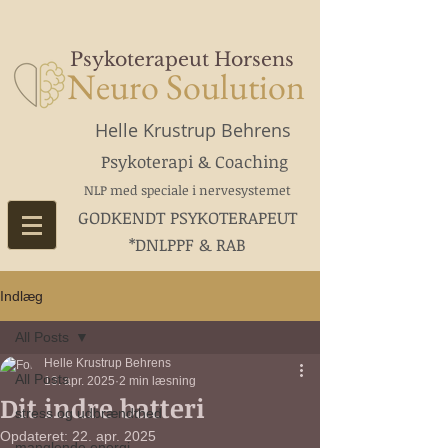
Psykoterapeut Horsens
Neuro Soulution
Helle Krustrup Behrens
Psykoterapi & Coaching
NLP med speciale i nervesystemet
GODKENDT PSYKOTERAPEUT
*DNLPPF & RAB
Indlæg
All Posts
Helle Krustrup Behrens
All Posts
13. apr. 2025
2 min læsning
Dit indre batteri
stress og udbrændthed
Opdateret:
22. apr. 2025
manglende energi