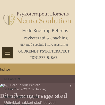
Psykoterapeut Horsens
Neuro Soulution
Helle Krustrup Behrens
Psykoterapi & Coaching
NLP med speciale i nervesystemet
GODKENDT PSYKOTERAPEUT
*DNLPPF & RAB
Indlæg
All Posts
Helle Krustrup Behrens
All Posts
11. mar. 2024
2 min læsning
Dit sikre og trygge sted
stress og udbrændthed
Udtrykket "sikkert sted" betyder 
manglende energi