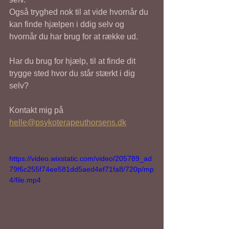
Også tryghed nok til at vide hvornår du 
kan finde hjælpen i ddig selv og 
hvornår du har brug for at række ud.
Har du brug for hjælp, til at finde dit 
trygge sted hvor du står stærkt i dig 
selv?
Kontakt mig på 
helle@psykoterapeuthorsens.dk
https://video.wixstatic.com/video/205789_ad
79f6c255f74ee581dd5aed4ef71fa8/720p/mp
4/file.mp4